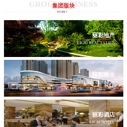
GROUP BUSINESS
集团版块
丽彩地产
LICAI REAL ESTATE
丽彩商业
LICAI BUSINESS
丽彩酒店
LICAI HOTEL