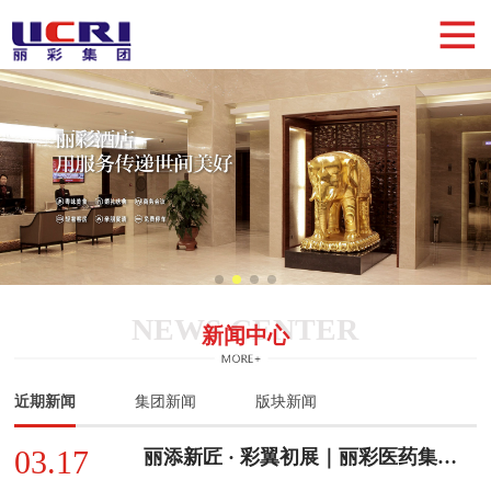
NEWS CENTER
新闻中心
近期新闻
集团新闻
版块新闻
03.17
丽添新匠 · 彩翼初展｜丽彩医药集团
2026届校园招聘正式开启！