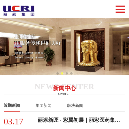
NEWS CENTER
新闻中心
近期新闻
集团新闻
版块新闻
03.17
丽添新匠 · 彩翼初展｜丽彩医药集团
2026届校园招聘正式开启！