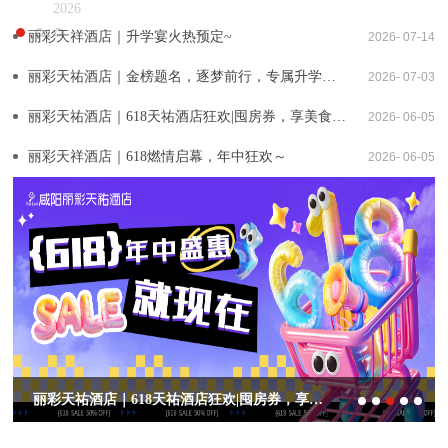
2026
丽彩天祥酒店｜升学宴火热预定~
2026- 07-14
丽彩天祐酒店｜金榜题名，逐梦前行，专属升学宴礼遇，致敬少年荣光
2026- 07-03
丽彩天祐酒店｜618天祐酒店狂欢|囤房券，享美食，限时开抢
2026- 06-05
丽彩天祥酒店｜618燃情启幕，年中狂欢～
2026- 06-05
丽彩天祐酒店｜618天祐酒店狂欢|囤房券，享美食，限时开抢