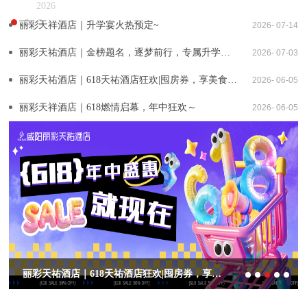
2026
丽彩天祥酒店｜升学宴火热预定~
2026- 07-14
丽彩天祐酒店｜金榜题名，逐梦前行，专属升学宴礼遇，致敬少年荣光
2026- 07-03
丽彩天祐酒店｜618天祐酒店狂欢|囤房券，享美食，限时开抢
2026- 06-05
丽彩天祥酒店｜618燃情启幕，年中狂欢～
2026- 06-05
丽彩天祐酒店｜618天祐酒店狂欢|囤房券，享美食，限时开抢